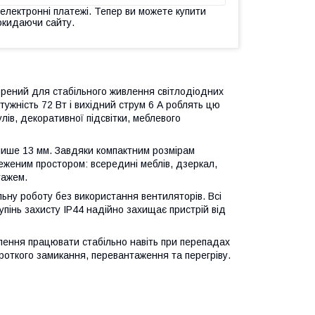
 електронні платежі. Тепер ви можете купити
окидаючи сайту.
рений для стабільного живлення світлодіодних
ужність 72 Вт і вихідний струм 6 А роблять цю
ів, декоративної підсвітки, меблевого
лише 13 мм. Завдяки компактним розмірам
еженим простором: всередині меблів, дзеркал,
тажем.
ьну роботу без використання вентиляторів. Всі
пінь захисту IP44 надійно захищає пристрій від
лення працювати стабільно навіть при перепадах
роткого замикання, перевантаження та перегріву.