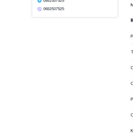
0932537525
М
0932537525
Р
Т
С
С
Р
С
К