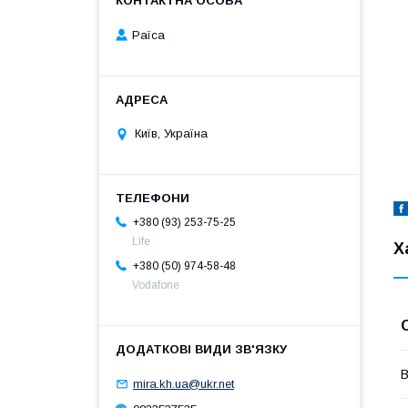
Раїса
Київ, Україна
+380 (93) 253-75-25
Life
Х
+380 (50) 974-58-48
Vodafone
В
mira.kh.ua@ukr.net