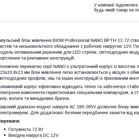
У компанії підключені
будь-який товар не п
мпульсний блок живлення BIOM Professional NANO BPTH-12-72 ство
истем та низьковольтного обладнання з робочою напругою 12V. Пот
одель оптимальним рішенням для LED-стрічок, світлодіодних модул
світлення та рекламних конструкцій.
сновною перевагою серії NANO є ультратонкий корпус із висотою 
23x33.8x13 мм блок живлення легко встановлюється у місцях з обм
вітлодіодних профілів, ніш та інших конструкцій із прихованим мон
люмінієвий корпус ефективно відводить тепло та забезпечує стабіл
лектронні компоненти герметизовані спеціальним компаундом, а сту
илу, вологи та випадкових бризок.
ирокий діапазон вхідної напруги AC 180-265V дозволяє блоку жив
лектромережі. Для додаткової безпеки передбачені захисти від ко
Переваги:
Потужність 72 Вт
Вихідна напруга DC 12V