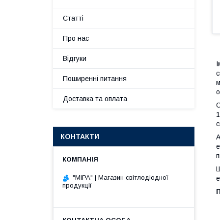
Статті
Про нас
Відгуки
І
с
Поширенні питання
м
о
Доставка та оплата
О
1
с
КОНТАКТИ
А
е
п
Ш
"МІРА" | Магазин світлодіодної
е
продукції