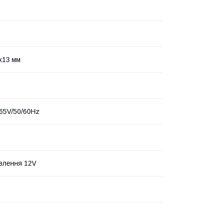
x13 мм
65V/50/60Hz
влення 12V