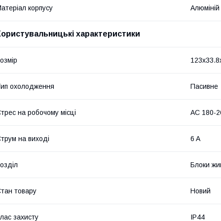
атеріал корпусу
Алюміній
Користувальницькі характеристики
озмір
123x33.8
ип охолодження
Пасивне
трес на робочому місці
AC 180-2
трум на виході
6 A
озділ
Блоки жи
тан товару
Новий
лас захисту
IP44